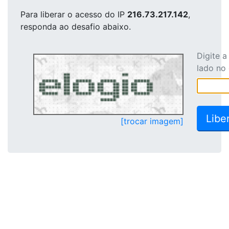
Para liberar o acesso
do IP
216.73.217.142
,
responda ao desafio abaixo.
Digite 
lado no
[trocar imagem]